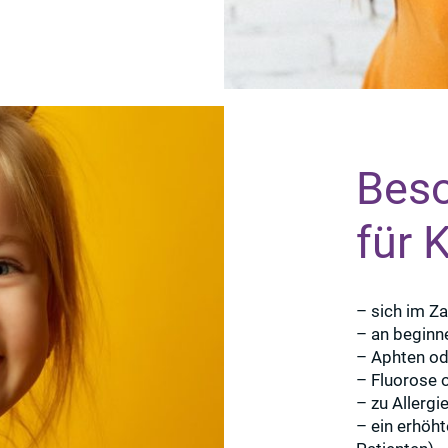
Beso
für K
– sich im Z
– an beginn
– Aphten o
– Fluorose 
– zu Allergi
– ein erhöht