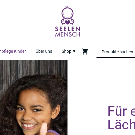
pflege Kinder
Über uns
Shop
Für 
Läch