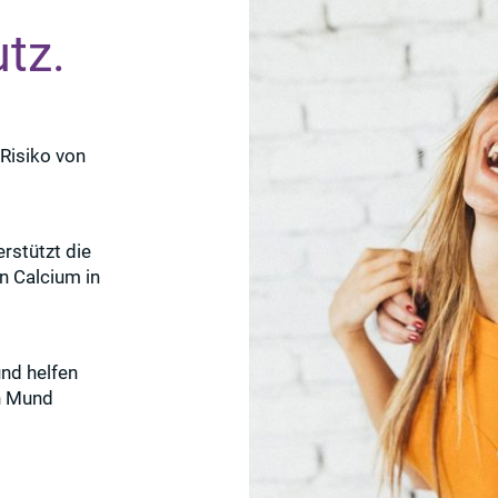
tz.
 Risiko von
rstützt die
n Calcium in
und helfen
en Mund